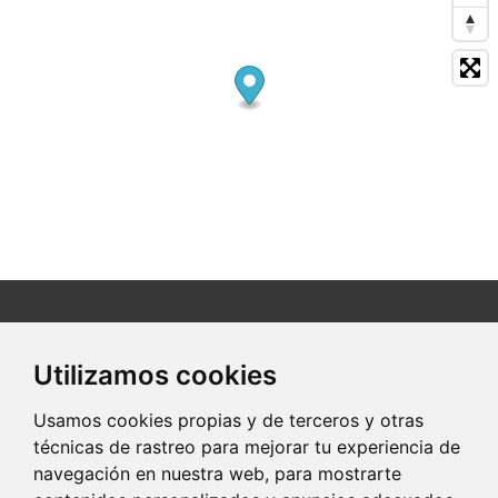
Utilizamos cookies
Avenida Cardenal Cisneros, 15
34004 Palencia (Palencia)
Usamos cookies propias y de terceros y otras
técnicas de rastreo para mejorar tu experiencia de
622 7...
Clic para ver
navegación en nuestra web, para mostrarte